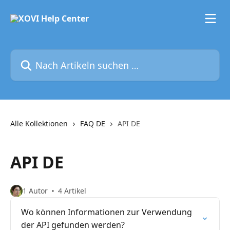
Zum Hauptinhalt springen
Nach Artikeln suchen …
Alle Kollektionen
FAQ DE
API DE
API DE
1 Autor
4 Artikel
Wo können Informationen zur Verwendung
der API gefunden werden?