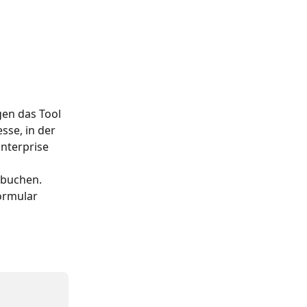
gen das Tool 
sse, in der 
nterprise 
ubuchen. 
ormular 