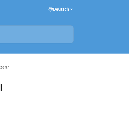
Deutsch
tzen?
l