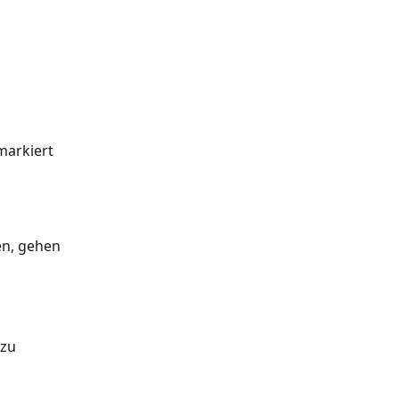
markiert 
en, gehen 
zu 