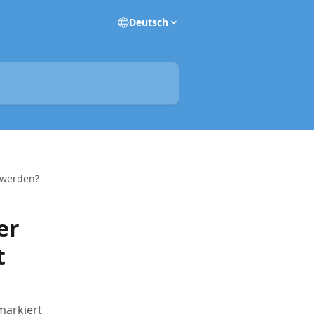
Deutsch
t werden?
er
t
markiert