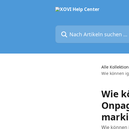
Zum Hauptinhalt springen
Nach Artikeln suchen …
Alle Kollektio
Wie können ig
Wie k
Onpag
marki
Wie können i