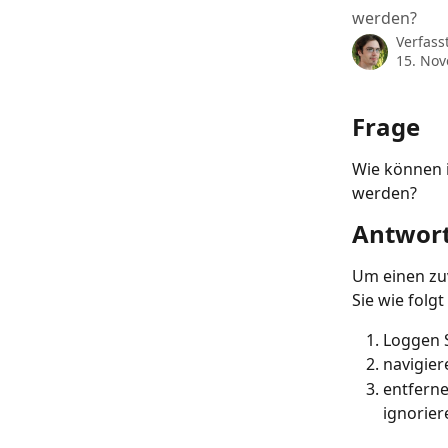
werden?
Verfass
15. No
Frage
Wie können i
werden?
Antwor
Um einen zuv
Sie wie folgt
Loggen S
navigier
entferne
ignorier